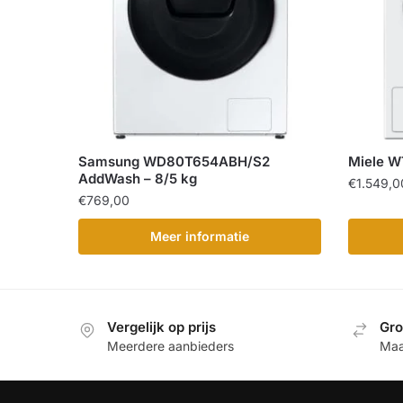
Samsung WD80T654ABH/S2
Miele W
AddWash – 8/5 kg
€
1.549,0
€
769,00
Meer informatie
Vergelijk op prijs
Gro
Meerdere aanbieders
Maa