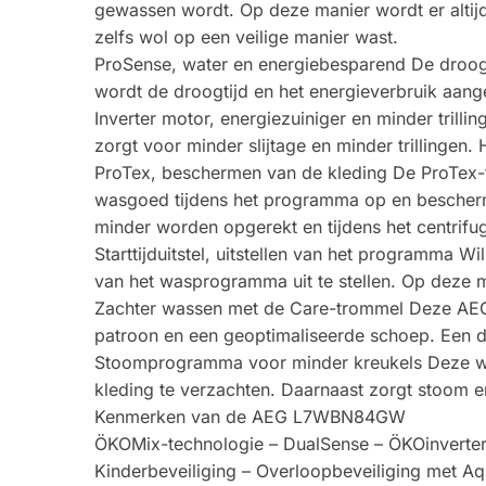
gewassen wordt. Op deze manier wordt er altij
zelfs wol op een veilige manier wast.
ProSense, water en energiebesparend De droog
wordt de droogtijd en het energieverbruik aang
Inverter motor, energiezuiniger en minder tril
zorgt voor minder slijtage en minder trillingen. 
ProTex, beschermen van de kleding De ProTex-tr
wasgoed tijdens het programma op en bescherm
minder worden opgerekt en tijdens het centrif
Starttijduitstel, uitstellen van het programma 
van het wasprogramma uit te stellen. Op deze 
Zachter wassen met de Care-trommel Deze AEG
patroon en een geoptimaliseerde schoep. Een du
Stoomprogramma voor minder kreukels Deze wa
kleding te verzachten. Daarnaast zorgt stoom er
Kenmerken van de AEG L7WBN84GW
ÖKOMix-technologie – DualSense – ÖKOinverter –
Kinderbeveiliging – Overloopbeveiliging met 