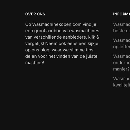
OVER ONS
INFORM
Op Wasmachinekopen.com vind je
Wasmach
een groot aanbod van wasmachines
beste d
van verschillende aanbieders, kijk &
Wasmach
vergelijk! Neem ook eens een kijkje
op lette
op ons blog, waar we slimme tips
delen voor het vinden van de juiste
Wasmach
machine!
onderho
manier?
Wasmach
kwalitei