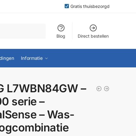
Gratis thuisbezorgd
Blog
Direct bestellen
dingen
Informatie
G L7WBN84GW –
0 serie –
lSense – Was-
ogcombinatie