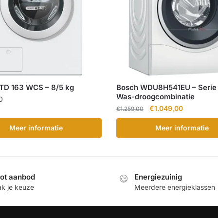
TD 163 WCS – 8/5 kg
Bosch WDU8H541EU – Serie 
Was-droogcombinatie
0
Oorspronkelijke
Huidige
€
1.049,00
€
1.259,00
prijs
prijs
Meer informatie
Meer informatie
was:
is:
€1.259,00.
€1.049,00.
ot aanbod
Energiezuinig
k je keuze
Meerdere energieklassen