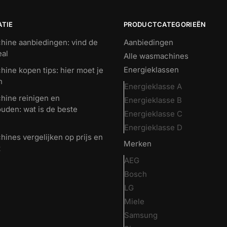
ATIE
PRODUCTCATEGORIEËN
ine aanbiedingen: vind de
Aanbiedingen
eal
Alle wasmachines
Energieklassen
ine kopen tips: hier moet je
n
Energieklasse A
ine reinigen en
Energieklasse B
uden: wat is de beste
Energieklasse C
Energieklasse D
ines vergelijken op prijs en
Merken
t
AEG
Bosch
LG
Miele
Samsung