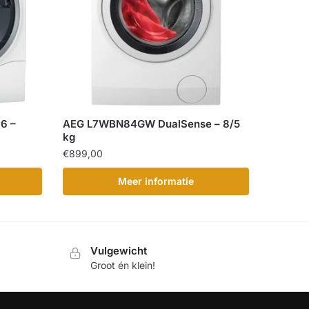
6 –
AEG L7WBN84GW DualSense – 8/5
kg
€
899,00
Meer informatie
Vulgewicht
Groot én klein!