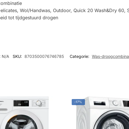
combinatie
Delicates, Wol/Handwas, Outdoor, Quick 20 Wash&Dry 60, 
id tot tijdgestuurd drogen
:
N/A
SKU:
8703500076746785
Categorie:
Was-droogcombina
-17%