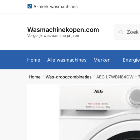
Skip
Skip
A-merk wasmachines
to
to
navigation
content
Zoeken
Zoeken
Wasmachinekopen.com
naar:
Vergelijk wasmachine prijzen
Home
Alle wasmachines
Merken
Energie
Home
Was-droogcombinaties
AEG L7WBN84GW – 70
/
/