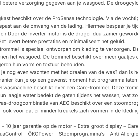
d betere verzorging gegeven aan je wasgoed. De droogcylci
kast beschikt over de ProSense technologie. Via de vocht
epast aan de omvang van de lading. Hiermee bespaar je tijd
lingen Door de inverter motor is de droger duurzamer gewor
Het levert betere prestaties en minimaliseert het geluid.
ommel is speciaal ontworpen om kleding te verzorgen. De z
en het wasgoed. De trommel beschikt over meer gaatjes da
ugeren hun vorm en textuur behouden.
Wil je nog even wachten met het draaien van de was? dan is 
manier kun je op een gewenst moment het programma laten 
 wasmachine beschikt over een Care-trommel. Deze tromm
n laagje water bedekt de gaten tijdens het wassen, wat zo
s-droogcombinatie van AEG beschikt over een stoomprog
 ook voor dat er minder kreukels zich vormen in de kleding
 10 jaar garantie op de motor – Extra groot display – Car
AquaControl – ÖKOPower – Stoomprogramma’s – Anti-Allergi