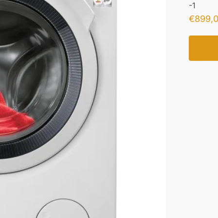
-1
€
899,