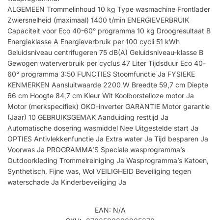
ALGEMEEN Trommelinhoud 10 kg Type wasmachine Frontlader
Zwiersnelheid (maximaal) 1400 t/min ENERGIEVERBRUIK
Capaciteit voor Eco 40-60° programma 10 kg Droogresultaat B
Energieklasse A Energieverbruik per 100 cycli 51 kWh
Geluidsniveau centrifugeren 75 dB(A) Geluidsniveau-klasse B
Gewogen waterverbruik per cyclus 47 Liter Tijdsduur Eco 40-
60° programma 3:50 FUNCTIES Stoomfunctie Ja FYSIEKE
KENMERKEN Aansluitwaarde 2200 W Breedte 59,7 cm Diepte
66 cm Hoogte 84,7 cm Kleur Wit Koolborstelloze motor Ja
Motor (merkspecifiek) OKO-inverter GARANTIE Motor garantie
(Jaar) 10 GEBRUIKSGEMAK Aanduiding resttijd Ja
Automatische dosering wasmiddel Nee Uitgestelde start Ja
OPTIES Antivlekkenfunctie Ja Extra water Ja Tijd besparen Ja
Voorwas Ja PROGRAMMA’S Speciale wasprogramma’s
Outdoorkleding Trommelreiniging Ja Wasprogramma’s Katoen,
Synthetisch, Fijne was, Wol VEILIGHEID Beveiliging tegen
waterschade Ja Kinderbeveiliging Ja
EAN:
N/A