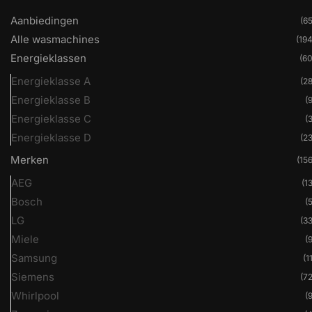
Aanbiedingen
(65
Alle wasmachines
(194
Energieklassen
(60
Energieklasse A
(28
Energieklasse B
(9
Energieklasse C
(3
Energieklasse D
(23
Merken
(156
AEG
(13
Bosch
(5
LG
(33
Miele
(9
Samsung
(1
Siemens
(72
Whirlpool
(9