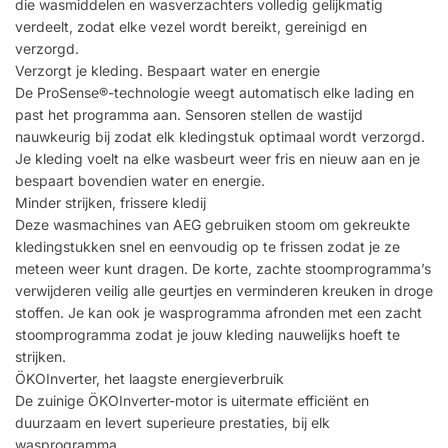
die wasmiddelen en wasverzachters volledig gelijkmatig
verdeelt, zodat elke vezel wordt bereikt, gereinigd en
verzorgd.
Verzorgt je kleding. Bespaart water en energie
De ProSense®-technologie weegt automatisch elke lading en
past het programma aan. Sensoren stellen de wastijd
nauwkeurig bij zodat elk kledingstuk optimaal wordt verzorgd.
Je kleding voelt na elke wasbeurt weer fris en nieuw aan en je
bespaart bovendien water en energie.
Minder strijken, frissere kledij
Deze wasmachines van AEG gebruiken stoom om gekreukte
kledingstukken snel en eenvoudig op te frissen zodat je ze
meteen weer kunt dragen. De korte, zachte stoomprogramma’s
verwijderen veilig alle geurtjes en verminderen kreuken in droge
stoffen. Je kan ook je wasprogramma afronden met een zacht
stoomprogramma zodat je jouw kleding nauwelijks hoeft te
strijken.
ÖKOInverter, het laagste energieverbruik
De zuinige ÖKOInverter-motor is uitermate efficiënt en
duurzaam en levert superieure prestaties, bij elk
wasprogramma.