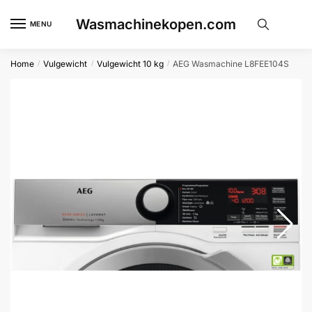
Skip
Skip
Wasmachinekopen.com
to
to
MENU
navigation
content
Home
Vulgewicht
Vulgewicht 10 kg
AEG Wasmachine L8FEE104S
/
/
/