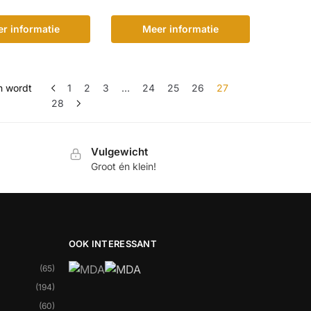
r informatie
Meer informatie
n wordt
1
2
3
…
24
25
26
27
28
Vulgewicht
Groot én klein!
OOK INTERESSANT
(65)
(194)
(60)