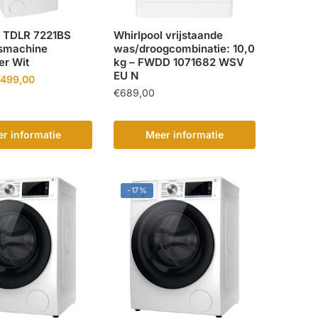
l TDLR 7221BS
Whirlpool vrijstaande
smachine
was/droogcombinatie: 10,0
er Wit
kg – FWDD 1071682 WSV
EU N
orspronkelijke
Huidige
499,00
€
689,00
ijs
prijs
as:
is:
598,80.
€499,00.
r informatie
Meer informatie
-17%