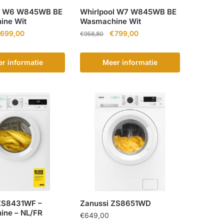
ol W6 W845WB BE
Whirlpool W7 W845WB BE
ine Wit
Wasmachine Wit
orspronkelijke
Huidige
Oorspronkelijke
Huidige
699,00
€
799,00
€
958,80
ijs
prijs
prijs
prijs
as:
is:
was:
is:
r informatie
Meer informatie
838,80.
€699,00.
€958,80.
€799,00.
ZS8431WF –
Zanussi ZS8651WD
ne – NL/FR
€
649,00