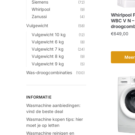
Siemens
(72)
Whirlpool
(9)
Whirlpool
Zanussi
(4)
WBC V N –
Vulgewicht
droogcomb
(58)
€
649,00
Vulgewicht 10 kg
(12)
Vulgewicht 6 kg
(8)
Vulgewicht 7 kg
(24)
Vulgewicht 8 kg
(9)
Meer
Vulgewicht 9 kg
(5)
Was-droogcombinaties
(100)
INFORMATIE
Wasmachine aanbiedingen:
vind de beste deal
Wasmachine kopen tips: hier
moet je op letten
Wasmachine reinigen en