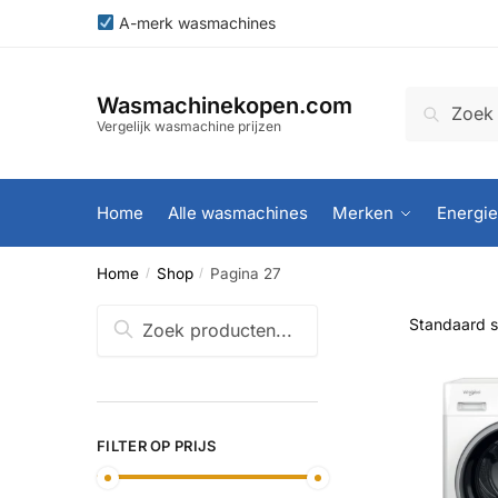
Skip
Skip
A-merk wasmachines
to
to
navigation
content
Zoeken
Zoeken
Wasmachinekopen.com
naar:
Vergelijk wasmachine prijzen
Home
Alle wasmachines
Merken
Energie
Home
Shop
Pagina 27
/
/
Zoeken
Zoeken
naar:
FILTER OP PRIJS