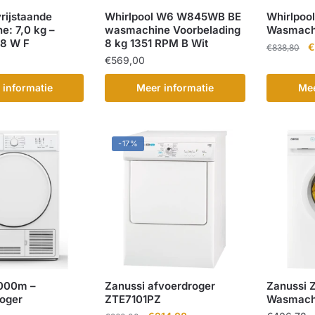
vrijstaande
Whirlpool W6 W845WB BE
Whirlpo
: 7,0 kg –
wasmachine Voorbelading
Wasmach
8 W F
8 kg 1351 RPM B Wit
O
€
€
838,80
€
569,00
pr
w
 informatie
Meer informatie
Mee
€
-17%
000m –
Zanussi afvoerdroger
Zanussi 
oger
ZTE7101PZ
Wasmachi