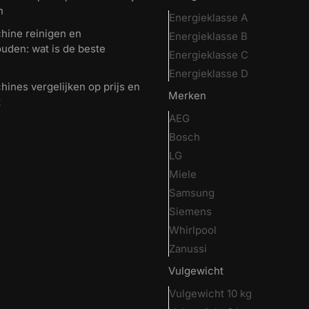
n
Energieklasse A
ine reinigen en
Energieklasse B
uden: wat is de beste
Energieklasse C
Energieklasse D
ines vergelijken op prijs en
Merken
t
AEG
Bosch
LG
Miele
Samsung
Siemens
Whirlpool
Zanussi
Vulgewicht
Vulgewicht 10 kg