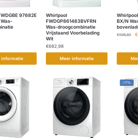
 FWDGBE 97682E
Whirlpool
Whirlpoo
 Was-
FWDGP861483BVFRN
BX/N Wa
inatie
Was-droogcombinatie
bovenlad
Vrijstaand Voorbelading
O
€
€
598,80
Wit
pr
€
682,98
w
€
 informatie
Meer informatie
Mee
-17%