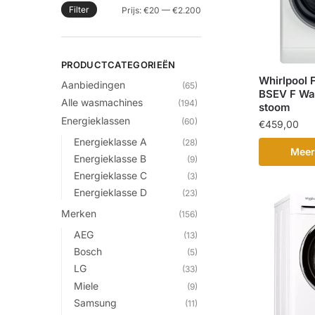
Filter
Min.
Max.
Prijs:
€20
—
€2.200
prijs
prijs
PRODUCTCATEGORIEËN
Whirlpool
Aanbiedingen
(65)
BSEV F Wa
Alle wasmachines
(194)
stoom
Energieklassen
(60)
€
459,00
Energieklasse A
(28)
Meer
Energieklasse B
(9)
Energieklasse C
(3)
Energieklasse D
(23)
Merken
(156)
AEG
(13)
Bosch
(5)
LG
(33)
Miele
(9)
Samsung
(11)