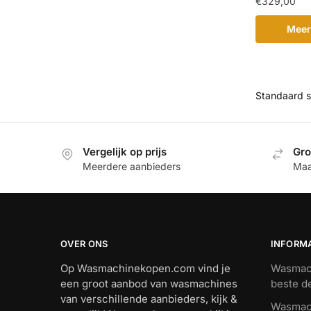
€
329,00
Meer
Vergelijk op prijs
Gro
Meerdere aanbieders
Maa
OVER ONS
INFORM
Op Wasmachinekopen.com vind je
Wasmach
een groot aanbod van wasmachines
beste d
van verschillende aanbieders, kijk &
Wasmach