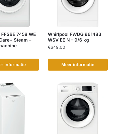
l FFSBE 7458 WE
Whirlpool FWDG 961483
hCare+ Steam –
WSV EE N – 9/6 kg
machine
€
649,00
r informatie
Meer informatie