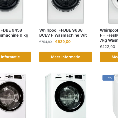
 FFDBE 9458
Whirlpool FFDBE 9638
Whirlpoo
smachine 9 kg
BCEV F Wasmachine Wit
F – Fres
7kg Was
Oorspronkelijke
Huidige
€
629,00
€
754,80
€
422,00
prijs
prijs
was:
is:
 informatie
Meer informatie
Mee
€754,80.
€629,00.
-17%