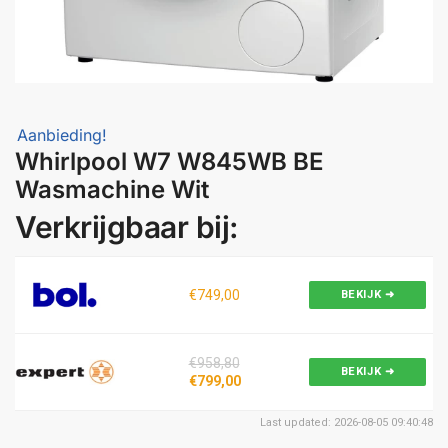
Aanbieding!
Whirlpool W7 W845WB BE
Wasmachine Wit
Verkrijgbaar bij:
€749,00
BEKIJK ➜
€958,80
BEKIJK ➜
€799,00
Last updated: 2026-08-05 09:40:48