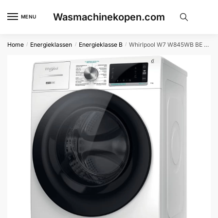
Skip
Skip
Wasmachinekopen.com
to
to
MENU
navigation
content
Home
Energieklassen
Energieklasse B
Whirlpool W7 W845WB BE Wasmachine Wit
/
/
/