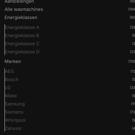
Aanbiedingen
(65
Alle wasmachines
(194
Energieklassen
(60
Energieklasse A
(28
Energieklasse B
(9
Energieklasse C
(3
Energieklasse D
(23
Merken
(156
AEG
(13
Bosch
(5
LG
(33
Miele
(9
Samsung
(1
Siemens
(72
Whirlpool
(9
Zanussi
(4