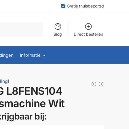
Gratis thuisbezorgd
Blog
Direct bestellen
dingen
Informatie
ing!
G L8FENS104
smachine Wit
rijgbaar bij: