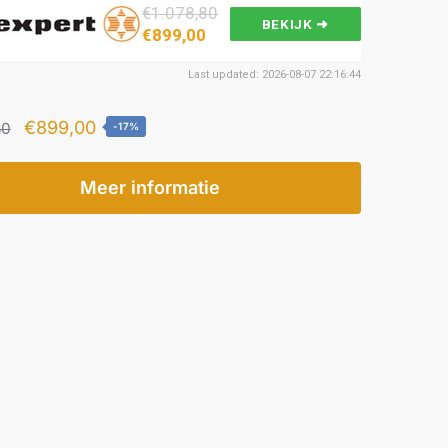
€1.078,80
BEKIJK ➜
€899,00
Last updated: 2026-08-07 22:16:44
Oorspronkelijke
Huidige
€
899,00
80
-17%
prijs
prijs
was:
is:
Meer informatie
€1.078,80.
€899,00.