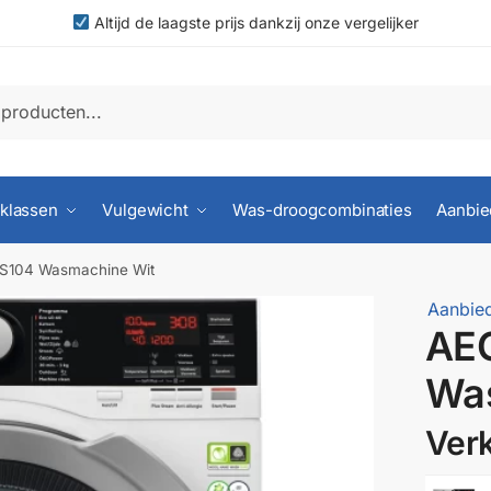
Altijd de laagste prijs dankzij onze vergelijker
klassen
Vulgewicht
Was-droogcombinaties
Aanbie
S104 Wasmachine Wit
Aanbied
AE
Wa
Verk