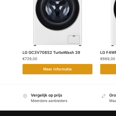
LG GC3V708S2 TurboWash 39
LG F4W
€
729,00
€
669,00
Meer informatie
Vergelijk op prijs
Gro
Meerdere aanbieders
Maa