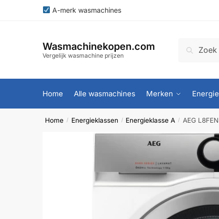
Skip
Skip
A-merk wasmachines
to
to
navigation
content
Zoeken
Zoeken
Wasmachinekopen.com
naar:
Vergelijk wasmachine prijzen
Home
Alle wasmachines
Merken
Energie
Home
Energieklassen
Energieklasse A
AEG L8FEN
/
/
/