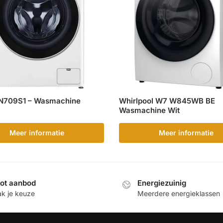
N709S1 – Wasmachine
Whirlpool W7 W845WB BE
Wasmachine Wit
Meer informatie
Meer informatie
ot aanbod
Energiezuinig
k je keuze
Meerdere energieklassen