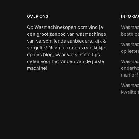
OVER ONS
INFORM
Op Wasmachinekopen.com vind je
Wasmach
een groot aanbod van wasmachines
beste d
van verschillende aanbieders, kijk &
Wasmach
vergelijk! Neem ook eens een kijkje
op lette
op ons blog, waar we slimme tips
delen voor het vinden van de juiste
Wasmach
machine!
onderho
manier?
Wasmach
kwalitei