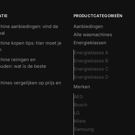
ATIE
PRODUCTCATEGORIEËN
ine aanbiedingen: vind de
Aanbiedingen
eal
Alle wasmachines
Energieklassen
ine kopen tips: hier moet je
n
Energieklasse A
ine reinigen en
Energieklasse B
uden: wat is de beste
Energieklasse C
Energieklasse D
ines vergelijken op prijs en
Merken
t
AEG
Bosch
LG
Miele
Samsung