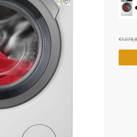
€
1.078,