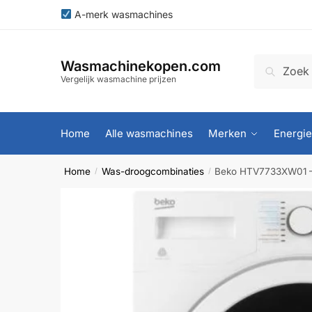
Skip
Skip
A-merk wasmachines
to
to
navigation
content
Zoeken
Zoeken
Wasmachinekopen.com
naar:
Vergelijk wasmachine prijzen
Home
Alle wasmachines
Merken
Energie
Home
Was-droogcombinaties
Beko HTV7733XW01 –
/
/