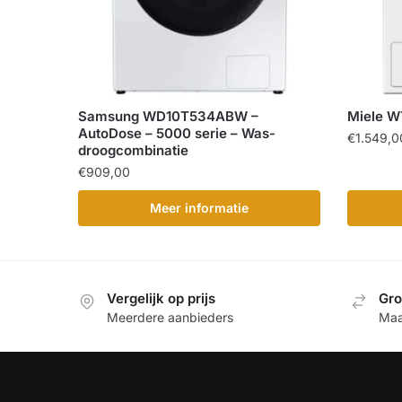
Samsung WD10T534ABW –
Miele W
AutoDose – 5000 serie – Was-
€
1.549,0
droogcombinatie
€
909,00
Meer informatie
Vergelijk op prijs
Gro
Meerdere aanbieders
Maa