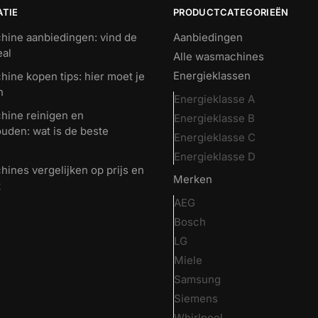
ATIE
PRODUCTCATEGORIEËN
ine aanbiedingen: vind de
Aanbiedingen
eal
Alle wasmachines
Energieklassen
ine kopen tips: hier moet je
n
Energieklasse A
ine reinigen en
Energieklasse B
uden: wat is de beste
Energieklasse C
Energieklasse D
ines vergelijken op prijs en
Merken
t
AEG
Bosch
LG
Miele
Samsung
Siemens
Whirlpool