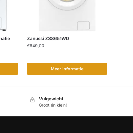
atie
Zanussi ZS8651WD
€
649,00
Meer informatie
Vulgewicht
Groot én klein!