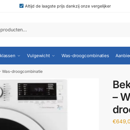
Altijd de laagste prijs dankzij onze vergelijker
klassen
Vulgewicht
Was-droogcombinaties
Aanbie
 Was-droogcombinatie
Be
– W
dro
€
649,