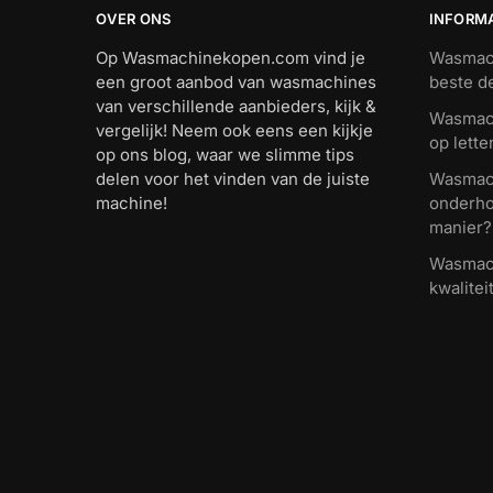
OVER ONS
INFORM
Op Wasmachinekopen.com vind je
Wasmach
een groot aanbod van wasmachines
beste d
van verschillende aanbieders, kijk &
Wasmach
vergelijk! Neem ook eens een kijkje
op lette
op ons blog, waar we slimme tips
delen voor het vinden van de juiste
Wasmach
machine!
onderho
manier?
Wasmach
kwalitei