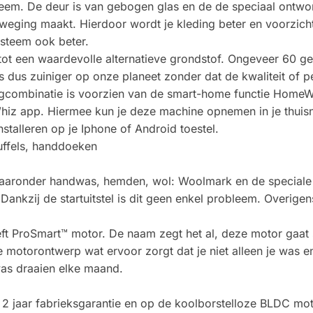
eem. De deur is van gebogen glas en de de speciaal ontwo
ging maakt. Hierdoor wordt je kleding beter en voorzichti
ysteem ook beter.
t een waardevolle alternatieve grondstof. Ongeveer 60 ger
dus zuiniger op onze planeet zonder dat de kwaliteit of p
ombinatie is voorzien van de smart-home functie HomeW
z app. Hiermee kun je deze machine opnemen in je thuisne
nstalleren op je Iphone of Android toestel.
nuffels, handdoeken
aaronder handwas, hemden, wol: Woolmark en de speciale 
n? Dankzij de startuitstel is dit geen enkel probleem. Overig
t ProSmart™ motor. De naam zegt het al, deze motor gaat 
e motorontwerp wat ervoor zorgt dat je niet alleen je was
 was draaien elke maand.
 jaar fabrieksgarantie en op de koolborstelloze BLDC motor