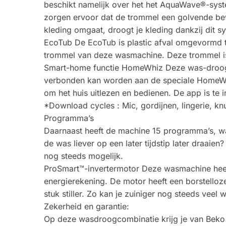
beschikt namelijk over het het AquaWave®-syst
zorgen ervoor dat de trommel een golvende bewe
kleding omgaat, droogt je kleding dankzij dit s
EcoTub De EcoTub is plastic afval omgevormd to
trommel van deze wasmachine. Deze trommel is 
Smart-home functie HomeWhiz Deze was-droogc
verbonden kan worden aan de speciale HomeWhi
om het huis uitlezen en bedienen. De app is te i
*Download cycles : Mic, gordijnen, lingerie, k
Programma’s
Daarnaast heeft de machine 15 programma’s, w
de was liever op een later tijdstip later draaie
nog steeds mogelijk.
ProSmart™-invertermotor Deze wasmachine heef
energierekening. De motor heeft een borstelloz
stuk stiller. Zo kan je zuiniger nog steeds veel
Zekerheid en garantie:
Op deze wasdroogcombinatie krijg je van Beko 2