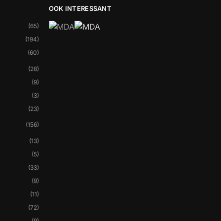
OOK INTERESSANT
(65)
(194)
(60)
(28)
(9)
(3)
(23)
(156)
(13)
(5)
(33)
(9)
(11)
(72)
(9)