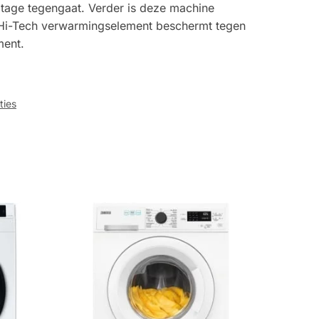
jtage tegengaat. Verder is deze machine
et Hi-Tech verwarmingselement beschermt tegen
ment.
ties